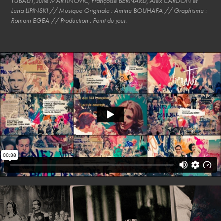
TUBAUT, Julie MARTINOVIC, Françoise BERNARD, Alex CARDON et
Lena LIPINSKI // Musique Originale : Amine BOUHAFA // Graphisme :
Romain EGEA // Production : Point du jour.