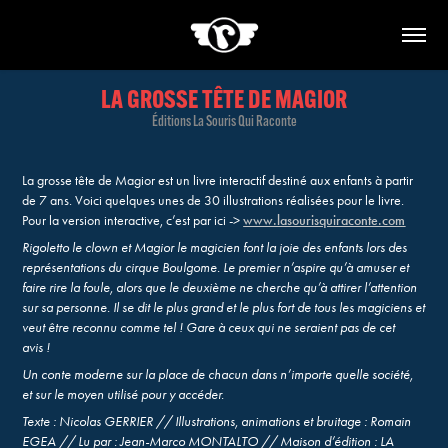
LA GROSSE TÊTE DE MAGIOR
Éditions La Souris Qui Raconte
La grosse tête de Magior est un livre interactif destiné aux enfants à partir
de 7 ans. Voici quelques unes de 30 illustrations réalisées pour le livre.
Pour la version interactive, c’est par ici ->
www.lasourisquiraconte.com
Rigoletto le clown et Magior le magicien font la joie des enfants lors des
représentations du cirque Boulgome. Le premier n’aspire qu’à amuser et
faire rire la foule, alors que le deuxième ne cherche qu’à attirer l’attention
sur sa personne. Il se dit le plus grand et le plus fort de tous les magiciens et
veut être reconnu comme tel ! Gare à ceux qui ne seraient pas de cet
avis !
Un conte moderne sur la place de chacun dans n’importe quelle société,
et sur le moyen utilisé pour y accéder.
Texte : Nicolas GERRIER // Illustrations, animations et bruitage : Romain
EGEA // Lu par : Jean-Marco MONTALTO // Maison d’édition : LA